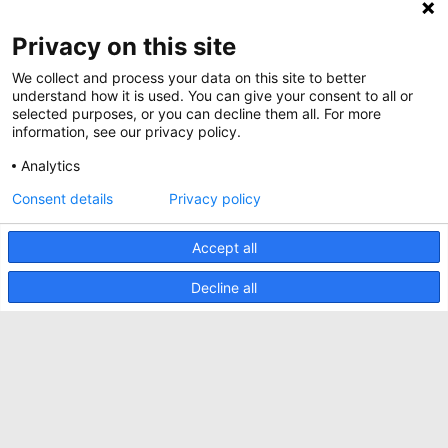
About Minkels
Magazine
Privacy on this site
Jobs
Whitepapers
We collect and process your data on this site to better
News
Specification Tools
Minkels utilise des cookies pour s'assurer que
understand how it is used. You can give your consent to all or
Cases
vous avez la meilleure expérience possible sur
selected purposes, or you can decline them all. For more
notre site web. Les cookies fonctionnels
information, see our privacy policy.
Upcoming events
assurent le bon fonctionnement du site web et
sont toujours utilisés. Minkels utilise également
Analytics
Contact us
des cookies analytiques, des cookies de médias
sociaux et des cookies pour la publicité et le
ACCEPTER
Consent details
Privacy policy
Terms and conditions
marketing.
Pour en savoir plus sur les différents types de
CO2 awareness ladder
cookies, cliquez
ici
. Si vous ne souhaitez pas
Accept all
accepter nos cookies (à l'exception des cookies
Politique de confidentialité
fonctionnels), cliquez
ici
.
Decline all
Signaler un incident de sécurité