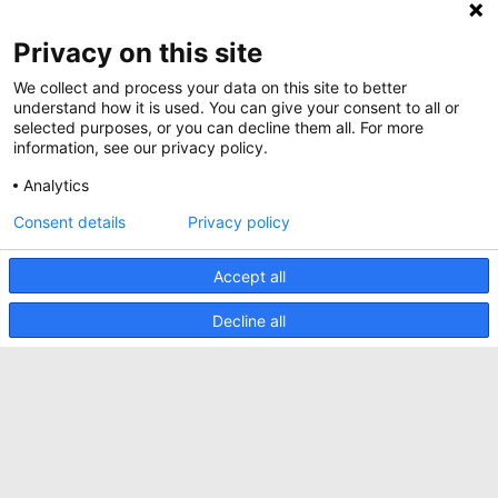
About Minkels
Magazine
Privacy on this site
Jobs
Whitepapers
We collect and process your data on this site to better
News
Specification Tools
Minkels utilise des cookies pour s'assurer que
understand how it is used. You can give your consent to all or
Cases
vous avez la meilleure expérience possible sur
selected purposes, or you can decline them all. For more
notre site web. Les cookies fonctionnels
information, see our privacy policy.
Upcoming events
assurent le bon fonctionnement du site web et
sont toujours utilisés. Minkels utilise également
Analytics
Contact us
des cookies analytiques, des cookies de médias
sociaux et des cookies pour la publicité et le
ACCEPTER
Consent details
Privacy policy
Terms and conditions
marketing.
Pour en savoir plus sur les différents types de
CO2 awareness ladder
cookies, cliquez
ici
. Si vous ne souhaitez pas
Accept all
accepter nos cookies (à l'exception des cookies
Politique de confidentialité
fonctionnels), cliquez
ici
.
Decline all
Signaler un incident de sécurité