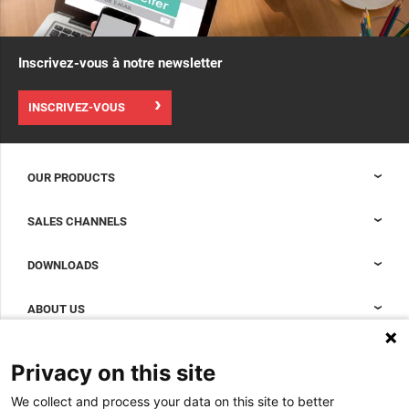
Inscrivez-vous à notre newsletter
INSCRIVEZ-VOUS
OUR PRODUCTS
Baies Nexpand pour les data centers
SALES CHANNELS
Confinement des data centres
Sales Support
DOWNLOADS
Accessoires pour compléter votre baie de data center
Sales Offices LDCS
Solutions de refroidissement par rangée Nexpand pour les data
Brochures
ABOUT US
centers
BIM Files
About Minkels
Magazine
Privacy on this site
Jobs
Whitepapers
We collect and process your data on this site to better
News