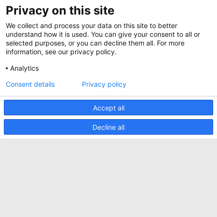
Magazine
Privacy on this site
Jobs
Whitepapers
We collect and process your data on this site to better
News
Specification Tools
Minkels utilise des cookies pour s'assurer que
understand how it is used. You can give your consent to all or
Cases
vous avez la meilleure expérience possible sur
selected purposes, or you can decline them all. For more
notre site web. Les cookies fonctionnels
information, see our privacy policy.
Upcoming events
assurent le bon fonctionnement du site web et
sont toujours utilisés. Minkels utilise également
Analytics
Contact us
des cookies analytiques, des cookies de médias
sociaux et des cookies pour la publicité et le
ACCEPTER
Consent details
Privacy policy
Terms and conditions
marketing.
Pour en savoir plus sur les différents types de
CO2 awareness ladder
cookies, cliquez
ici
. Si vous ne souhaitez pas
Accept all
accepter nos cookies (à l'exception des cookies
Politique de confidentialité
fonctionnels), cliquez
ici
.
Decline all
Signaler un incident de sécurité