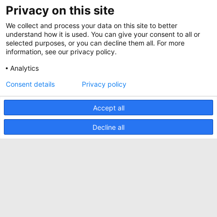
Magazine
Privacy on this site
Jobs
Whitepapers
We collect and process your data on this site to better
News
Specification Tools
Minkels utilise des cookies pour s'assurer que
understand how it is used. You can give your consent to all or
Cases
vous avez la meilleure expérience possible sur
selected purposes, or you can decline them all. For more
notre site web. Les cookies fonctionnels
information, see our privacy policy.
Upcoming events
assurent le bon fonctionnement du site web et
sont toujours utilisés. Minkels utilise également
Analytics
Contact us
des cookies analytiques, des cookies de médias
sociaux et des cookies pour la publicité et le
ACCEPTER
Consent details
Privacy policy
Terms and conditions
marketing.
Pour en savoir plus sur les différents types de
CO2 awareness ladder
cookies, cliquez
ici
. Si vous ne souhaitez pas
Accept all
accepter nos cookies (à l'exception des cookies
Politique de confidentialité
fonctionnels), cliquez
ici
.
Decline all
Signaler un incident de sécurité