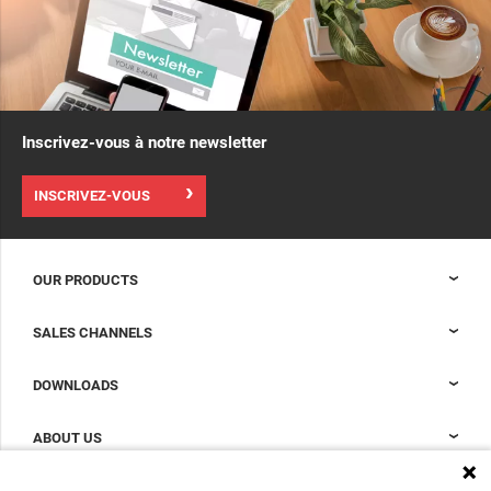
Inscrivez-vous à notre newsletter
INSCRIVEZ-VOUS
OUR PRODUCTS
Baies Nexpand pour les data centers
SALES CHANNELS
Confinement des data centres
Sales Support
DOWNLOADS
Accessoires pour compléter votre baie de data center
Sales Offices LDCS
Solutions de refroidissement par rangée Nexpand pour les data
Brochures
ABOUT US
centers
BIM Files
About Minkels