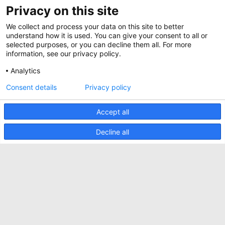
Magazine
Privacy on this site
Jobs
Whitepapers
We collect and process your data on this site to better
News
Specification Tools
Minkels utilise des cookies pour s'assurer que
understand how it is used. You can give your consent to all or
Cases
vous avez la meilleure expérience possible sur
selected purposes, or you can decline them all. For more
notre site web. Les cookies fonctionnels
information, see our privacy policy.
Upcoming events
assurent le bon fonctionnement du site web et
sont toujours utilisés. Minkels utilise également
Analytics
Contact us
des cookies analytiques, des cookies de médias
sociaux et des cookies pour la publicité et le
ACCEPTER
Consent details
Privacy policy
Terms and conditions
marketing.
Pour en savoir plus sur les différents types de
CO2 awareness ladder
cookies, cliquez
ici
. Si vous ne souhaitez pas
Accept all
accepter nos cookies (à l'exception des cookies
Politique de confidentialité
fonctionnels), cliquez
ici
.
Decline all
Signaler un incident de sécurité