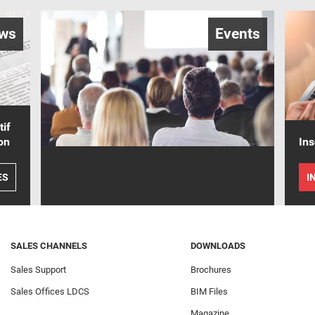
ws
Events
tif
on
Ins
ES
I
SALES CHANNELS
DOWNLOADS
Sales Support
Brochures
Sales Offices LDCS
BIM Files
Magazine