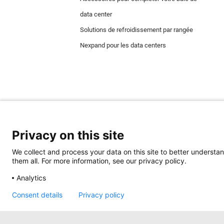
data center
Solutions de refroidissement par rangée
Nexpand pour les data centers
Privacy on this site
We collect and process your data on this site to better understan
Minkels utilise des cookies pour s'assurer que 
them all. For more information, see our privacy policy.
assurent le bon fonctionnement du site web et s
médias sociaux et des cookies pour la publicité
Analytics
Pour en savoir plus sur les différents types de 
fonctionnels), cliquez
ici
.
Consent details
Privacy policy