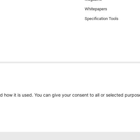
Whitepapers
Specification Tools
d how it is used. You can give your consent to all or selected purpos
vous avez la meilleure expérience possible sur notre site web. Les cookies
ont toujours utilisés. Minkels utilise également des cookies analytiques,
 et le marketing.
cookies, cliquez
ici
. Si vous ne souhaitez pas accepter nos cookies (à l'exc