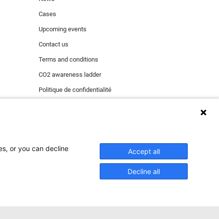
Cases
Upcoming events
Contact us
Terms and conditions
CO2 awareness ladder
Politique de confidentialité
Signaler un incident de sécurité
es, or you can decline
 fonctionnels
Accept all
 des cookies de
Decline all
ACCEPTER
eption des cookies