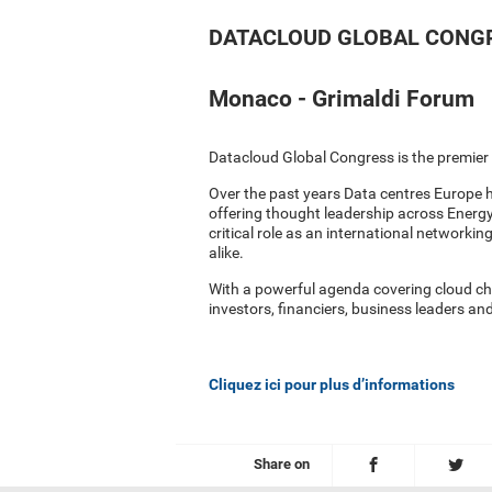
DATACLOUD GLOBAL CONGRE
Monaco - Grimaldi Forum
Datacloud Global Congress is the premier l
Over the past years Data centres Europe h
offering thought leadership across Energ
critical role as an international network
alike.
With a powerful agenda covering cloud cha
investors, financiers, business leaders an
Cliquez ici pour plus d’informations
Share on