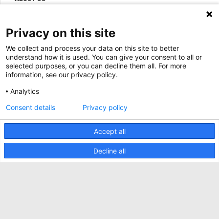
centers
BIM Files
About Minkels
Magazine
Privacy on this site
Jobs
Whitepapers
News
We collect and process your data on this site to better
Specification Tools
Minkels utilise des cookies pour s'assurer que
understand how it is used. You can give your consent to all or
Cases
vous avez la meilleure expérience possible sur
selected purposes, or you can decline them all. For more
notre site web. Les cookies fonctionnels
information, see our privacy policy.
Upcoming events
assurent le bon fonctionnement du site web et
sont toujours utilisés. Minkels utilise également
Analytics
Contact us
des cookies analytiques, des cookies de médias
sociaux et des cookies pour la publicité et le
ACCEPTER
Consent details
Privacy policy
Terms and conditions
marketing.
Pour en savoir plus sur les différents types de
CO2 awareness ladder
cookies, cliquez
ici
. Si vous ne souhaitez pas
Accept all
accepter nos cookies (à l'exception des cookies
Politique de confidentialité
fonctionnels), cliquez
ici
.
Decline all
Signaler un incident de sécurité