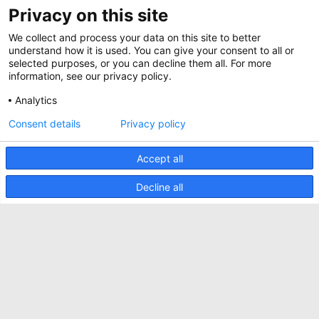
Magazine
Privacy on this site
Jobs
Whitepapers
We collect and process your data on this site to better
News
Specification Tools
Minkels utilise des cookies pour s'assurer que
understand how it is used. You can give your consent to all or
Cases
vous avez la meilleure expérience possible sur
selected purposes, or you can decline them all. For more
notre site web. Les cookies fonctionnels
information, see our privacy policy.
Upcoming events
assurent le bon fonctionnement du site web et
sont toujours utilisés. Minkels utilise également
Analytics
Contact us
des cookies analytiques, des cookies de médias
sociaux et des cookies pour la publicité et le
ACCEPTER
Consent details
Privacy policy
Terms and conditions
marketing.
Pour en savoir plus sur les différents types de
CO2 awareness ladder
cookies, cliquez
ici
. Si vous ne souhaitez pas
Accept all
accepter nos cookies (à l'exception des cookies
Politique de confidentialité
fonctionnels), cliquez
ici
.
Decline all
Signaler un incident de sécurité