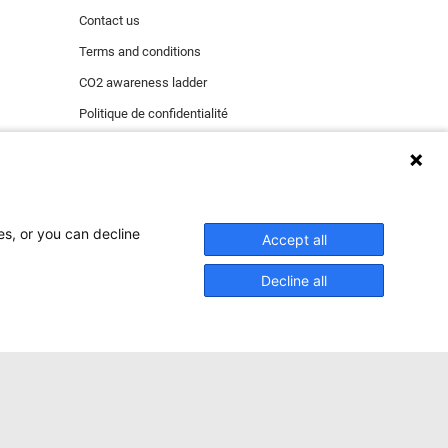
Contact us
Terms and conditions
CO2 awareness ladder
Politique de confidentialité
Signaler un incident de sécurité
es, or you can decline
 fonctionnels
Accept all
 des cookies de
Decline all
ACCEPTER
eption des cookies