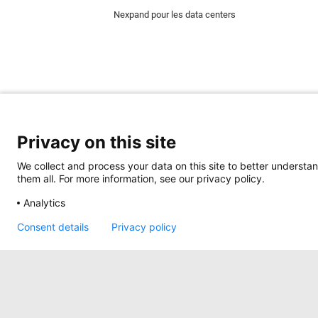
Nexpand pour les data centers
Privacy on this site
We collect and process your data on this site to better understan
Minkels utilise des cookies pour s'assurer que 
them all. For more information, see our privacy policy.
assurent le bon fonctionnement du site web et s
médias sociaux et des cookies pour la publicité
Analytics
Pour en savoir plus sur les différents types de 
fonctionnels), cliquez
ici
.
Consent details
Privacy policy