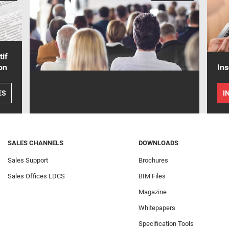
tif
on
Ins
ES
I
SALES CHANNELS
DOWNLOADS
Sales Support
Brochures
Sales Offices LDCS
BIM Files
Magazine
Whitepapers
Specification Tools