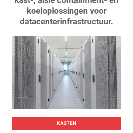
kast-, aisle containment- en
koeloplossingen voor
datacenterinfrastructuur.
KASTEN