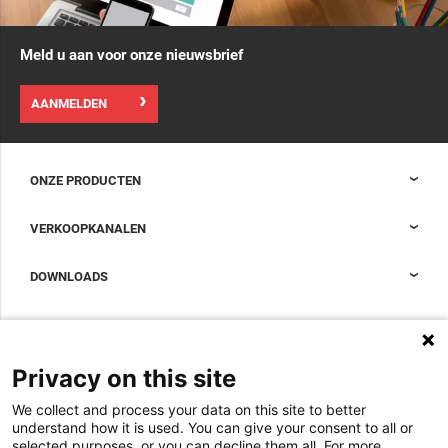
Meld u aan voor onze nieuwsbrief
AANMELDEN
ONZE PRODUCTEN
Nexpand kasten voor datacenters
VERKOOPKANALEN
Datacenter-containment
Sales Support
DOWNLOADS
Accessoires om uw datacenterkast compleet te maken
Sales Offices LDCS
Nexpand row-based koelers voor datacenters
Brochures
OVER ONS
BIM Files
Over Minkels
Privacy on this site
Magazine
Werken bij Minkels
We collect and process your data on this site to better
Whitepapers
Nieuws
understand how it is used. You can give your consent to all or
Specificatie Tools
Minkels maakt gebruik van cookies om ervoor
selected purposes, or you can decline them all. For more