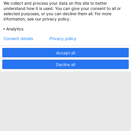
Whitepapers
We collect and process your data on this site to better
Nieuws
understand how it is used. You can give your consent to all or
Specificatie Tools
Minkels maakt gebruik van cookies om ervoor
selected purposes, or you can decline them all. For more
Klantcases
te zorgen dat u de beste ervaring op onze
information, see our privacy policy.
website heeft. Functionele cookies zorgen voor
Aankomende beurzen
de juiste werking van de website en worden
Analytics
altijd gebruikt. Daarnaast maakt Minkels
Contact
gebruik van analytische cookies, social media
Consent details
Privacy policy
ACCEPTEER
cookies en cookies voor reclame & marketing.
Voorwaarden
Lees
hier
meer over de verschillende soorten
cookies. Mocht u onze cookies (met
Accept all
CO2 Prestatieladder
uitzondering van de functionele cookies) niet
willen accepteren, klik dan
hier
.
Privacybeleid
Decline all
Beveiligingsincident melden