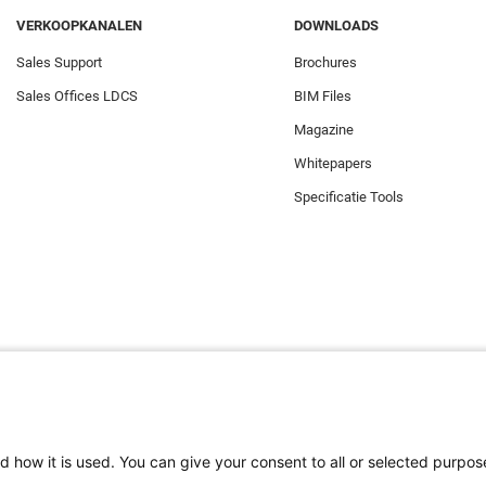
VERKOOPKANALEN
DOWNLOADS
Sales Support
Brochures
Sales Offices LDCS
BIM Files
Magazine
Whitepapers
Specificatie Tools
d how it is used. You can give your consent to all or selected purpos
e zorgen dat u de beste ervaring op onze website heeft. Functionele cook