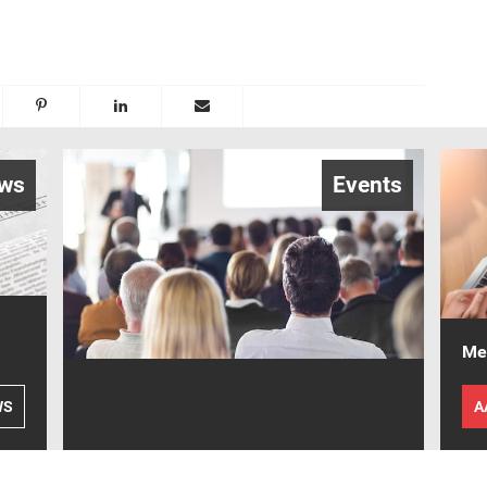
ws
Events
Mel
WS
A