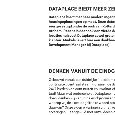
DATAPLACE BIEDT MEER ZE
Dataplace biedt met haar modern ingeric
housingoplossingen op maat. Deze datace
één gevestigd onder de rook van Rotterd
Arnhem. Recent is daar ook een vierde 
locaties huisvest Dataplace zowel grote 
klanten. Minkels levert hier een dankbar
Development Manager bij Dataplace).
DENKEN VANUIT DE EIND
Gebouwd vanuit een duidelijke filosofie –
continuïteit centraal staan – draaien de 
24/7 bieden van continuïteit en kwalitatie
taal! Maar wat onderscheidt Dataplace nu 
doen, denken wij vanuit de eindgebruiker.
waarop wij de klant dagelijks te woord sta
daarvan? Onze eigen ervaringen uit het ver
ervaringen – aangevuld met onze ideeën o