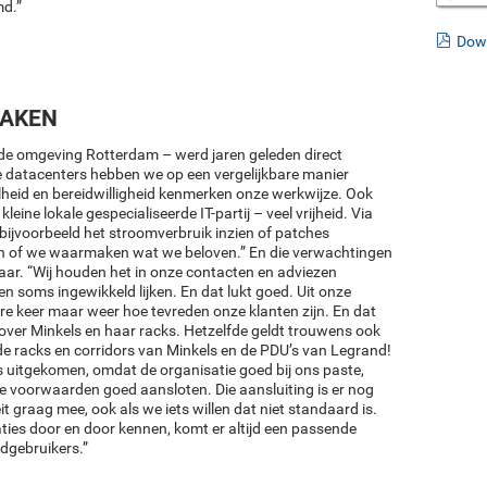
md.”
Dow
AKEN
 de omgeving Rotterdam – werd jaren geleden direct
ere datacenters hebben we op een vergelijkbare manier
snelheid en bereidwilligheid kenmerken onze werkwijze. Ook
leine lokale gespecialiseerde IT-partij – veel vrijheid. Via
bijvoorbeeld het stroomverbruik inzien of patches
en of we waarmaken wat we beloven.” En die verwachtingen
ar. “Wij houden het in onze contacten en adviezen
n soms ingewikkeld lijken. En dat lukt goed. Uit onze
re keer maar weer hoe tevreden onze klanten zijn. En dat
ok over Minkels en haar racks. Hetzelfde geldt trouwens ook
 de racks en corridors van Minkels en de PDU’s van Legrand!
ls uitgekomen, omdat de organisatie goed bij ons paste,
e voorwaarden goed aansloten. Die aansluiting is er nog
eit graag mee, ook als we iets willen dat niet standaard is.
aties door en door kennen, komt er altijd een passende
ndgebruikers.”