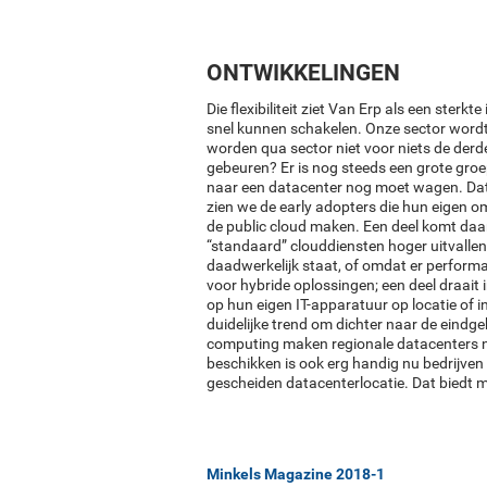
ONTWIKKELINGEN
Die flexibiliteit ziet Van Erp als een sterk
snel kunnen schakelen. Onze sector word
worden qua sector niet voor niets de der
gebeuren? Er is nog steeds een grote groe
naar een datacenter nog moet wagen. Dat 
zien we de early adopters die hun eigen 
de public cloud maken. Een deel komt daar
“standaard” clouddiensten hoger uitvallen 
daadwerkelijk staat, of omdat er performa
voor hybride oplossingen; een deel draait i
op hun eigen IT-apparatuur op locatie of i
duidelijke trend om dichter naar de eindg
computing maken regionale datacenters no
beschikken is ook erg handig nu bedrijve
gescheiden datacenterlocatie. Dat biedt 
Minkels Magazine 2018-1