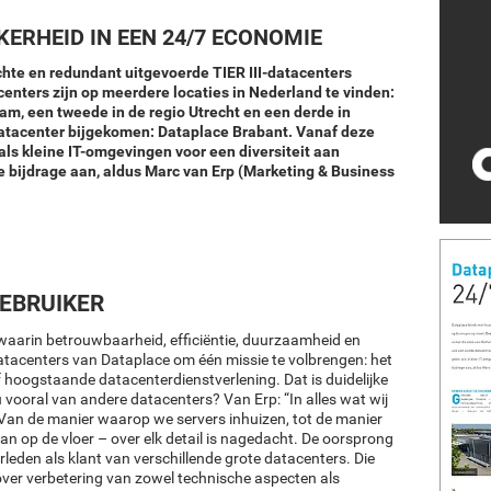
KERHEID IN EEN 24/7 ECONOMIE
hte en redundant uitgevoerde TIER III-datacenters
nters zijn op meerdere locaties in Nederland te vinden:
am, een tweede in de regio Utrecht en een derde in
datacenter bijgekomen: Dataplace Brabant. Vanaf deze
als kleine IT-omgevingen voor een diversiteit aan
e bijdrage aan, aldus Marc van Erp (Marketing & Business
GEBRUIKER
 waarin betrouwbaarheid, efficiëntie, duurzaamheid en
datacenters van Dataplace om één missie te volbrengen: het
f hoogstaande datacenterdienstverlening. Dat is duidelijke
vooral van andere datacenters? Van Erp: “In alles wat wij
 Van de manier waarop we servers inhuizen, tot de manier
an op de vloer – over elk detail is nagedacht. De oorsprong
leden als klant van verschillende grote datacenters. Die
ver verbetering van zowel technische aspecten als