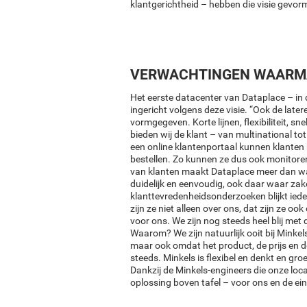
klantgerichtheid – hebben die visie gevor
VERWACHTINGEN WAARM
Het eerste datacenter van Dataplace – in
ingericht volgens deze visie. “Ook de lat
vormgegeven. Korte lijnen, flexibiliteit, 
bieden wij de klant – van multinational tot k
een online klantenportaal kunnen klanten 
bestellen. Zo kunnen ze dus ook monitor
van klanten maakt Dataplace meer dan wa
duidelijk en eenvoudig, ook daar waar zake
klanttevredenheidsonderzoeken blijkt iede
zijn ze niet alleen over ons, dat zijn ze o
voor ons. We zijn nog steeds heel blij met
Waarom? We zijn natuurlijk ooit bij Minke
maar ook omdat het product, de prijs en d
steeds. Minkels is flexibel en denkt en gro
Dankzij de Minkels-engineers die onze loc
oplossing boven tafel – voor ons en de ei