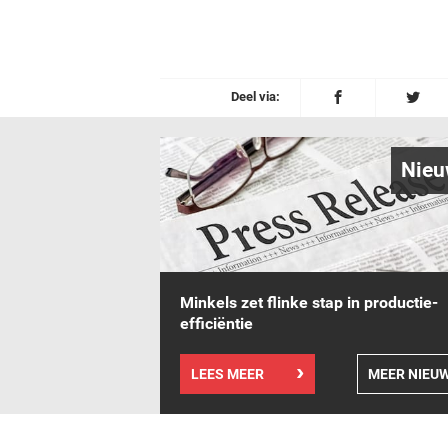
Deel via:
Nieu
Minkels zet flinke stap in productie-
efficiëntie
LEES MEER
MEER NIEU