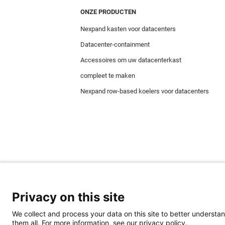
ONZE PRODUCTEN
Nexpand kasten voor datacenters
Datacenter-containment
Accessoires om uw datacenterkast
compleet te maken
Nexpand row-based koelers voor datacenters
Privacy on this site
We collect and process your data on this site to better understan
Minkels maakt gebruik van cookies om ervoor t
them all. For more information, see our privacy policy.