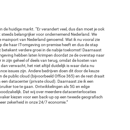
te in de huidige markt. “Er verandert veel, dus dan moet je ook
t steeds belangrijker voor ondernemend Nederland. We
de mainport van Nederland genoemd. Wat ik nu vooral zie
p die haar IT-omgeving on-premise heeft en dus de stap
betekent verdere groei in de nabije toekomst! Daarnaast
omgeving hebben laten krimpen doordat ze de overstap naar
 in zijn geheel of deels van terug, omdat de kosten van
dan verwacht, het niet altijd duidelijk is waar data nu
nce issues zijn. Andere bedrijven doen dit door de keuze
n de public cloud (bijvoorbeeld Office 365) en de rest draait
n een datacenter (private cloud). Daarnaast zie ik een
ebruiker toe te gaan. Ontwikkelingen als 5G en edge
odzakelijk. Dat wij over meerdere datacenterlocaties
n vaker kiezen voor een back-up op een tweede geografisch
meer zekerheid in onze 24/7 economie.”