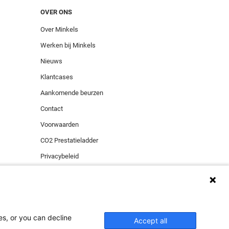
OVER ONS
Over Minkels
Werken bij Minkels
Nieuws
Klantcases
Aankomende beurzen
Contact
Voorwaarden
CO2 Prestatieladder
Privacybeleid
Beveiligingsincident melden
es, or you can decline
ies zorgen voor de
Accept all