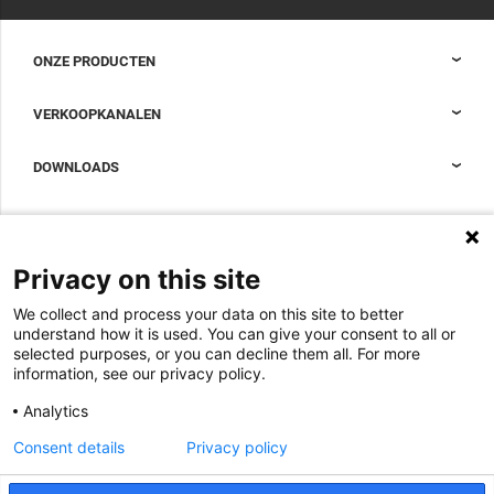
ONZE PRODUCTEN
Nexpand kasten voor datacenters
VERKOOPKANALEN
Datacenter-containment
Sales Support
DOWNLOADS
Accessoires om uw datacenterkast compleet te maken
Sales Offices LDCS
Nexpand row-based koelers voor datacenters
Brochures
OVER ONS
BIM Files
Over Minkels
Privacy on this site
Magazine
Werken bij Minkels
Whitepapers
We collect and process your data on this site to better
Nieuws
understand how it is used. You can give your consent to all or
Specificatie Tools
Minkels maakt gebruik van cookies om ervoor
selected purposes, or you can decline them all. For more
Klantcases
te zorgen dat u de beste ervaring op onze
information, see our privacy policy.
website heeft. Functionele cookies zorgen voor
Aankomende beurzen
de juiste werking van de website en worden
Analytics
altijd gebruikt. Daarnaast maakt Minkels
Contact
gebruik van analytische cookies, social media
Consent details
Privacy policy
ACCEPTEER
cookies en cookies voor reclame & marketing.
Voorwaarden
Lees
hier
meer over de verschillende soorten
cookies. Mocht u onze cookies (met