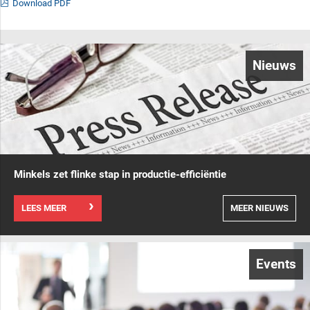
Download PDF
Nieuws
Minkels zet flinke stap in productie-efficiëntie
LEES MEER
MEER NIEUWS
Events