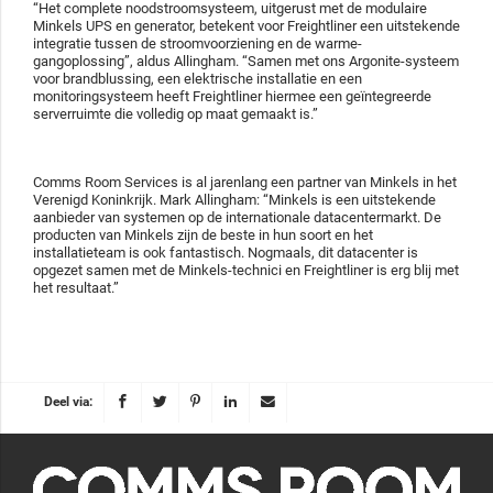
“Het complete noodstroomsysteem, uitgerust met de modulaire
Minkels UPS en generator, betekent voor Freightliner een uitstekende
integratie tussen de stroomvoorziening en de warme-
gangoplossing”, aldus Allingham. “Samen met ons Argonite-systeem
voor brandblussing, een elektrische installatie en een
monitoringsysteem heeft Freightliner hiermee een geïntegreerde
serverruimte die volledig op maat gemaakt is.”
Comms Room Services is al jarenlang een partner van Minkels in het
Verenigd Koninkrijk. Mark Allingham: “Minkels is een uitstekende
aanbieder van systemen op de internationale datacentermarkt. De
producten van Minkels zijn de beste in hun soort en het
installatieteam is ook fantastisch. Nogmaals, dit datacenter is
opgezet samen met de Minkels-technici en Freightliner is erg blij met
het resultaat.”
Deel via: