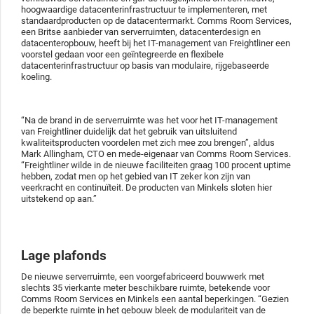
hoogwaardige datacenterinfrastructuur te implementeren, met
standaardproducten op de datacentermarkt. Comms Room Services,
een Britse aanbieder van serverruimten, datacenterdesign en
datacenteropbouw, heeft bij het IT-management van Freightliner een
voorstel gedaan voor een geïntegreerde en flexibele
datacenterinfrastructuur op basis van modulaire, rijgebaseerde
koeling.
“Na de brand in de serverruimte was het voor het IT-management
van Freightliner duidelijk dat het gebruik van uitsluitend
kwaliteitsproducten voordelen met zich mee zou brengen”, aldus
Mark Allingham, CTO en mede-eigenaar van Comms Room Services.
“Freightliner wilde in de nieuwe faciliteiten graag 100 procent uptime
hebben, zodat men op het gebied van IT zeker kon zijn van
veerkracht en continuïteit. De producten van Minkels sloten hier
uitstekend op aan.”
Lage plafonds
De nieuwe serverruimte, een voorgefabriceerd bouwwerk met
slechts 35 vierkante meter beschikbare ruimte, betekende voor
Comms Room Services en Minkels een aantal beperkingen. “Gezien
de beperkte ruimte in het gebouw bleek de modulariteit van de