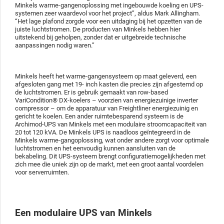
Minkels warme-gangenoplossing met ingebouwde koeling en UPS-
systemen zeer waardevol voor het project”, aldus Mark Allingham.
“Het lage plafond zorgde voor een uitdaging bij het opzetten van de
juiste luchtstromen. De producten van Minkels hebben hier
uitstekend bij geholpen, zonder dat er uitgebreide technische
aanpassingen nodig waren.”
Minkels heeft het warme-gangensysteem op maat geleverd, een
afgesloten gang met 19- inch kasten die precies zijn afgestemd op
de luchtstromen. Er is gebruik gemaakt van row-based
VariCondition® DX-koelers – voorzien van energiezuinige inverter
compressor – om de apparatuur van Freightliner energiezuinig en
gericht te koelen. Een ander ruimtebesparend systeem is de
Archimod-UPS van Minkels met een modulaire stroomcapaciteit van
20 tot 120 kVA. De Minkels UPS is naadloos geïntegreerd in de
Minkels warme-gangoplossing, wat onder andere zorgt voor optimale
luchtstromen en het eenvoudig kunnen aansluiten van de
bekabeling. Dit UPS-systeem brengt configuratiemogelijkheden met
zich mee die uniek zijn op de markt, met een groot aantal voordelen
voor serverruimten.
Een modulaire UPS van Minkels