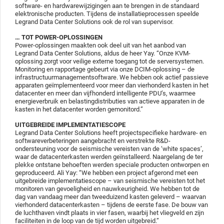
software- en hardwarewijzigingen aan te brengen in de standaard
elektronische producten. Tijdens de installatieprocessen speelde
Legrand Data Center Solutions ook de rol van supervisor.
… TOT POWER-OPLOSSINGEN
Power-oplossingen maakten ook deel uit van het aanbod van
Legrand Data Center Solutions, aldus de heer Yay. “Onze KVM-
oplossing zorgt voor veilige externe toegang tot de serversystemen.
Monitoring en rapportage gebeurt via onze DCIM-oplossing – de
infrastructuurmanagementsoftware. We hebben ook actief passieve
apparaten geïmplementeerd voor meer dan vierhonderd kasten in het
datacenter en meer dan vijfhonderd intelligente PDU’s, waarmee
energieverbruik en belastingdistributies van actieve apparaten in de
kasten in het datacenter worden gemonitord.”
UITGEBREIDE IMPLEMENTATIESCOPE
Legrand Data Center Solutions heeft projectspecifieke hardware- en
softwareverbeteringen aangebracht en verstrekte R&D-
ondersteuning voor de seismische vereisten van de ‘white spaces’,
waar de datacenterkasten werden geïnstalleerd. Naargelang de ter
plekke ontstane behoeften werden speciale producten ontworpen en
geproduceerd. Ali Yay: “We hebben een project afgerond met een
uitgebreide implementatiescope – van seismische vereisten tot het
monitoren van gevoeligheid en nauwkeurigheid. We hebben tot de
dag van vandaag meer dan tweeduizend kasten geleverd – waarvan
vierhonderd datacenterkasten – tijdens de eerste fase. De bouw van
de luchthaven vindt plaats in vier fasen, waarbij het vliegveld en zijn
faciliteiten in de loop van de tijd worden uitgebreid.”