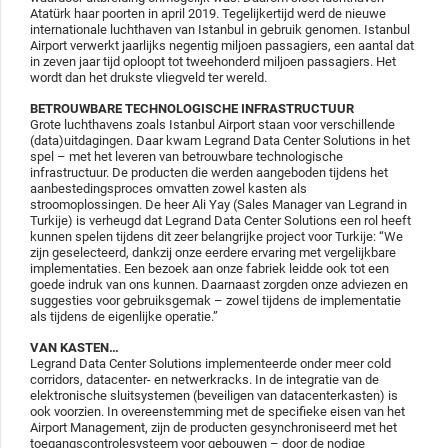
Atatürk haar poorten in april 2019. Tegelijkertijd werd de nieuwe
internationale luchthaven van Istanbul in gebruik genomen. Istanbul
Airport verwerkt jaarlijks negentig miljoen passagiers, een aantal dat
in zeven jaar tijd oploopt tot tweehonderd miljoen passagiers. Het
wordt dan het drukste vliegveld ter wereld.
BETROUWBARE TECHNOLOGISCHE INFRASTRUCTUUR
Grote luchthavens zoals Istanbul Airport staan voor verschillende
(data)uitdagingen. Daar kwam Legrand Data Center Solutions in het
spel – met het leveren van betrouwbare technologische
infrastructuur. De producten die werden aangeboden tijdens het
aanbestedingsproces omvatten zowel kasten als
stroomoplossingen. De heer Ali Yay (Sales Manager van Legrand in
Turkije) is verheugd dat Legrand Data Center Solutions een rol heeft
kunnen spelen tijdens dit zeer belangrijke project voor Turkije: “We
zijn geselecteerd, dankzij onze eerdere ervaring met vergelijkbare
implementaties. Een bezoek aan onze fabriek leidde ook tot een
goede indruk van ons kunnen. Daarnaast zorgden onze adviezen en
suggesties voor gebruiksgemak – zowel tijdens de implementatie
als tijdens de eigenlijke operatie.”
VAN KASTEN…
Legrand Data Center Solutions implementeerde onder meer cold
corridors, datacenter- en netwerkracks. In de integratie van de
elektronische sluitsystemen (beveiligen van datacenterkasten) is
ook voorzien. In overeenstemming met de specifieke eisen van het
Airport Management, zijn de producten gesynchroniseerd met het
toegangscontrolesysteem voor gebouwen – door de nodige