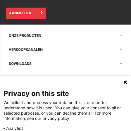
AANMELDEN
ONZE PRODUCTEN
Nexpand kasten voor datacenters
VERKOOPKANALEN
Datacenter-containment
Sales Support
DOWNLOADS
Accessoires om uw datacenterkast compleet te maken
Sales Offices LDCS
Nexpand row-based koelers voor datacenters
Brochures
OVER ONS
BIM Files
Over Minkels
Privacy on this site
Magazine
Werken bij Minkels
Whitepapers
We collect and process your data on this site to better
Nieuws
understand how it is used. You can give your consent to all or
Specificatie Tools
Minkels maakt gebruik van cookies om ervoor
selected purposes, or you can decline them all. For more
Klantcases
te zorgen dat u de beste ervaring op onze
information, see our privacy policy.
website heeft. Functionele cookies zorgen voor
Aankomende beurzen
de juiste werking van de website en worden
Analytics
altijd gebruikt. Daarnaast maakt Minkels