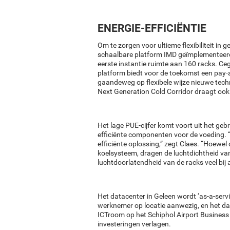
ENERGIE-EFFICIËNTIE
Om te zorgen voor ultieme flexibiliteit in
schaalbare platform IMD geïmplementeerd
eerste instantie ruimte aan 160 racks. Ce
platform biedt voor de toekomst een pay-
gaandeweg op flexibele wijze nieuwe tech
Next Generation Cold Corridor draagt ook b
Het lage PUE-cijfer komt voort uit het gebr
efficiënte componenten voor de voeding. “
efficiënte oplossing,” zegt Claes. “Hoewe
koelsysteem, dragen de luchtdichtheid van
luchtdoorlatendheid van de racks veel bij 
Het datacenter in Geleen wordt ‘as-a-ser
werknemer op locatie aanwezig, en het d
ICTroom op het Schiphol Airport Business
investeringen verlagen.