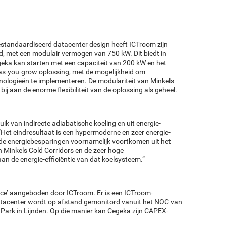
 gestandaardiseerd datacenter design heeft ICTroom zijn
, met een modulair vermogen van 750 kW. Dit biedt in
geka kan starten met een capaciteit van 200 kW en het
as-you-grow oplossing, met de mogelijkheid om
nologieën te implementeren. De modulariteit van Minkels
ij aan de enorme flexibiliteit van de oplossing als geheel.
uik van indirecte adiabatische koeling en uit energie-
Het eindresultaat is een hypermoderne en zeer energie-
l de energiebesparingen voornamelijk voortkomen uit het
 Minkels Cold Corridors en de zeer hoge
aan de energie-efficiëntie van dat koelsysteem.”
vice’ aangeboden door ICTroom. Er is een ICTroom-
atacenter wordt op afstand gemonitord vanuit het NOC van
 Park in Lijnden. Op die manier kan Cegeka zijn CAPEX-