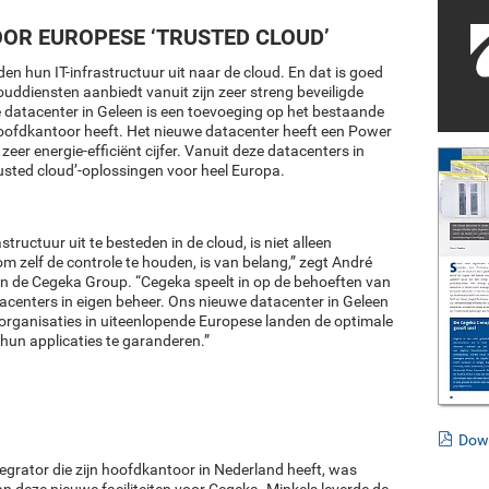
OR EUROPESE ‘TRUSTED CLOUD’
en hun IT-infrastructuur uit naar de cloud. En dat is goed
louddiensten aanbiedt vanuit zijn zeer streng beveiligde
datacenter in Geleen is een toevoeging op het bestaande
hoofdkantoor heeft. Het nieuwe datacenter heeft een Power
eer energie-efficiënt cijfer. Vanuit deze datacenters in
rusted cloud’-oplossingen voor heel Europa.
tructuur uit te besteden in de cloud, is niet alleen
om zelf de controle te houden, is van belang,” zegt André
an de Cegeka Group. “Cegeka speelt in op de behoeften van
tacenters in eigen beheer. Ons nieuwe datacenter in Geleen
 organisaties in uiteenlopende Europese landen de optimale
un applicaties te garanderen.”
Dow
grator die zijn hoofdkantoor in Nederland heeft, was