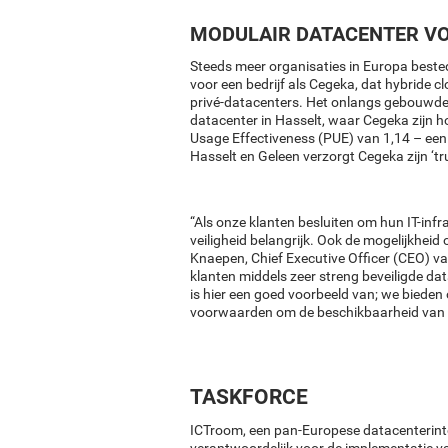
MODULAIR DATACENTER VO
Steeds meer organisaties in Europa bested
voor een bedrijf als Cegeka, dat hybride c
privé-datacenters. Het onlangs gebouwde 
datacenter in Hasselt, waar Cegeka zijn 
Usage Effectiveness (PUE) van 1,14 – een z
Hasselt en Geleen verzorgt Cegeka zijn ‘t
“Als onze klanten besluiten om hun IT-infras
veiligheid belangrijk. Ook de mogelijkheid 
Knaepen, Chief Executive Officer (CEO) v
klanten middels zeer streng beveiligde da
is hier een goed voorbeeld van; we bieden
voorwaarden om de beschikbaarheid van h
TASKFORCE
ICTroom, een pan-Europese datacenterinte