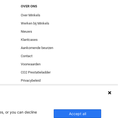
OVER ONS
Over Minkels
Werken bij Minkels
Nieuws
Klantcases
Aankomende beurzen
Contact
Voorwaarden
CO2 Prestatieladder
Privacybeleid
Beveiligingsincident melden
es, or you can decline
ies zorgen voor de
Accept all