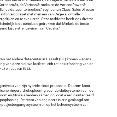
n deze nieuwe faciliteiten voor Cegeka. Minkels leverde de
 Corridors®), de Varicon®-racks en de VariconPower®-
lende datacentermerken,” zegt Johan Claes, Sales Director
n taskforce opgezet met mensen van Cegeka, om alle
rgelijken en te evalueren. Deze taskforce heeft ook diverse
indelijk is de conclusie getrokken dat Minkels de beste
end bij de strenge eisen van Cegeka.”
 van het andere datacenter in Hasselt (BE) komen wegens
ng van deze nieuwe faciliteit leidt tot de uitfasering van de
NL) en Leuven (BE).
ngsniveau van zijn hybride cloud propositie. Daarom koos
rische vingerafdrukoplossing voor de sluitsystemen van de
room en Minkels hebben samen op locatie een geïntegreerd
gsoplossing. Dit team van engineers is erin geslaagd om
le pasjestoegangssysteem en op het beheersysteem van