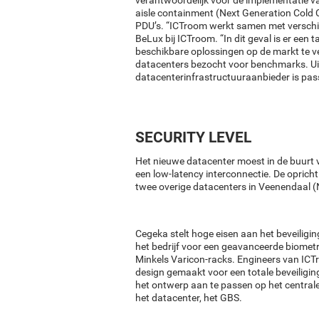
verantwoordelijk voor de implementatie va
aisle containment (Next Generation Cold
PDU’s. “ICTroom werkt samen met verschil
BeLux bij ICTroom. “In dit geval is er ee
beschikbare oplossingen op de markt te ve
datacenters bezocht voor benchmarks. Uite
datacenterinfrastructuuraanbieder is pass
SECURITY LEVEL
Het nieuwe datacenter moest in de buurt
een low-latency interconnectie. De oprichti
twee overige datacenters in Veenendaal (
Cegeka stelt hoge eisen aan het beveiligi
het bedrijf voor een geavanceerde biomet
Minkels Varicon-racks. Engineers van ICT
design gemaakt voor een totale beveiligin
het ontwerp aan te passen op het centra
het datacenter, het GBS.