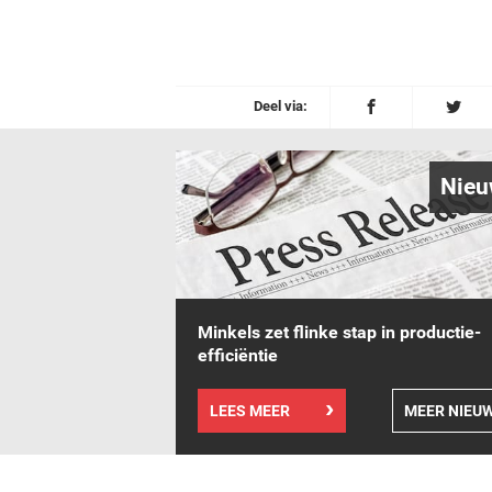
Deel via:
Nieu
Minkels zet flinke stap in productie-
efficiëntie
LEES MEER
MEER NIEU