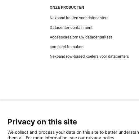
ONZE PRODUCTEN
Nexpand kasten voor datacenters
Datacenter-containment
Accessoires om uw datacenterkast
compleet te maken
Nexpand row-based koelers voor datacenters
Privacy on this site
We collect and process your data on this site to better understan
Minkels maakt gebruik van cookies om ervoor t
them all. For more information, see our privacy policy.