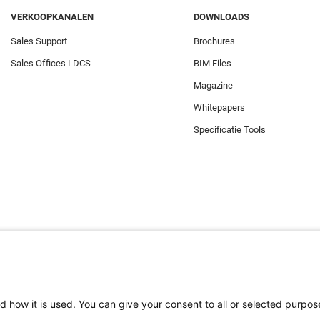
VERKOOPKANALEN
DOWNLOADS
Sales Support
Brochures
Sales Offices LDCS
BIM Files
Magazine
Whitepapers
Specificatie Tools
d how it is used. You can give your consent to all or selected purpos
e zorgen dat u de beste ervaring op onze website heeft. Functionele cook