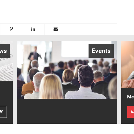
ws
Events
Mel
WS
A