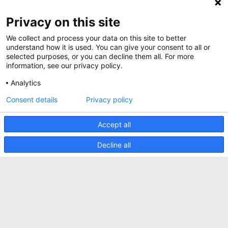
BIM Files
Over Minkels
Privacy on this site
Magazine
Werken bij Minkels
Whitepapers
We collect and process your data on this site to better
Nieuws
understand how it is used. You can give your consent to all or
Specificatie Tools
Minkels maakt gebruik van cookies om ervoor
selected purposes, or you can decline them all. For more
Klantcases
te zorgen dat u de beste ervaring op onze
information, see our privacy policy.
website heeft. Functionele cookies zorgen voor
Aankomende beurzen
de juiste werking van de website en worden
Analytics
altijd gebruikt. Daarnaast maakt Minkels
Contact
gebruik van analytische cookies, social media
Consent details
Privacy policy
ACCEPTEER
cookies en cookies voor reclame & marketing.
Voorwaarden
Lees
hier
meer over de verschillende soorten
cookies. Mocht u onze cookies (met
Accept all
CO2 Prestatieladder
uitzondering van de functionele cookies) niet
willen accepteren, klik dan
hier
.
Privacybeleid
Decline all
Beveiligingsincident melden