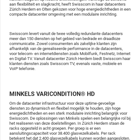
aan flexibiliteit en slagkracht, heeft Swisscom in haar datacenters
Zürich Herdern en Olten gekozen voor hoge energiedichtheden in een
compacte datacenter omgeving met een modulaire inrichting.
Swisscom levert vanuit de twee volledig redundante datacenters
meer dan 150 diensten op het gebied van bedrade en draadloze
communicatie. Zowel consumenten als zakelijke klanten zijn
afhankelijk van de gerealiseerde performance in de datacenters,
voor telecom- en internetdiensten zoals Mobilfunk, Festnetz, Internet
en Digital-TV. Vanuit datacenter Zürich Herdern biedt Swisscom haar
klanten diensten zoals Swisscom TV, evenals vaste, mobiele en
VoIP telefonie.
MINKELS VARICONDITION® HD
Om de datacenter infrastructuur voor deze uptime-gevoelige
diensten zo dynamisch en flexibel mogelijk te houden, zijn hoge
energiedichtheden en een sterk modulaire inrichting belangrijk voor
Swisscom. De oplossingen van Minkels spelen een belangrijke rol bij
het realiseren van deze doelstellingen. In Zürich Herdern staan de
racks opgesteld in acht groepen. Per groep is er een
aansluitingscapaciteit voor 38.400 glasvezelkabels. Per rack
betekent het dat 2.400 glasvezelkabels kunnen worden aangesloten.