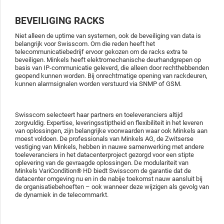
BEVEILIGING RACKS
Niet alleen de uptime van systemen, ook de beveiliging van data is
belangrijk voor Swisscom. Om die reden heeft het
telecommunicatiebedrijf ervoor gekozen om de racks extra te
beveiligen. Minkels heeft elektromechanische deurhandgrepen op
basis van IP-communicatie geleverd, die alleen door rechthebbenden
geopend kunnen worden. Bij onrechtmatige opening van rackdeuren,
kunnen alarmsignalen worden verstuurd via SNMP of GSM.
Swisscom selecteert haar partners en toeleveranciers altijd
zorgvuldig. Expertise, leveringsstiptheid en flexibiliteit in het leveren
van oplossingen, zijn belangrijke voorwaarden waar ook Minkels aan
moest voldoen. De professionals van Minkels AG, de Zwitserse
vestiging van Minkels, hebben in nauwe samenwerking met andere
toeleveranciers in het datacenterproject gezorgd voor een stipte
oplevering van de gevraagde oplossingen. De modulariteit van
Minkels VariCondition® HD biedt Swisscom de garantie dat de
datacenter omgeving nu en in de nabije toekomst nauw aansluit bij
de organisatiebehoeften – ook wanneer deze wijzigen als gevolg van
de dynamiek in de telecommarkt.