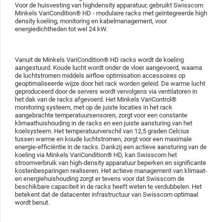
Voor de huisvesting van highdensity apparatuur, gebruikt Swisscom
Minkels VariCondition® HD - modulaire racks met geïntegreerde high
density koeling, monitoring en kabelmanagement, voor
energiedichtheden tot wel 24 kW.
Vanuit de Minkels VariCondition® HD racks wordt de koeling
aangestuurd. Koude lucht wordt onder de vloer aangevoerd, waarna
de luchtstromen middels airflow optimisation accessoires op
geoptimaliseerde wijze door het rack worden geleid. De warme lucht
geproduceerd door de servers wordt vervolgens via ventilatoren in
het dak van de racks afgevoerd. Het Minkels VariControl®
monitoring systeem, met op de juiste locaties in het rack
aangebrachte temperatuursensoren, zorgt voor een constante
klimaathuishouding in de racks en een juiste aansturing van het
koelsysteem. Het temperatuurverschil van 12,5 graden Celcius
tussen warme en koude luchtstromen, zorgt voor een maximale
energie-efficiëntie in de racks. Dankzij een actieve aansturing van de
koeling via Minkels VariCondition® HD, kan Swisscom het
stroomverbruik van high-density apparatuur beperken en significante
kostenbesparingen realiseren. Het actieve management van klimaat-
en energiehuishouding zorgt er tevens voor dat Swisscom de
beschikbare capaciteit in de racks heeft weten te verdubbelen. Het
betekent dat de datacenter infrastructuur van Swisscom optimaal
wordt benut.