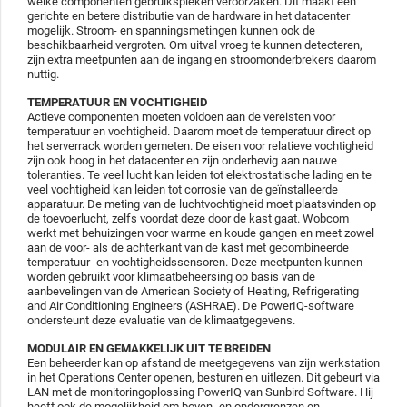
welke componenten gebruikspieken veroorzaken. Dit maakt een
gerichte en betere distributie van de hardware in het datacenter
mogelijk. Stroom- en spanningsmetingen kunnen ook de
beschikbaarheid vergroten. Om uitval vroeg te kunnen detecteren,
zijn extra meetpunten aan de ingang en stroomonderbrekers daarom
nuttig.
TEMPERATUUR EN VOCHTIGHEID
Actieve componenten moeten voldoen aan de vereisten voor
temperatuur en vochtigheid. Daarom moet de temperatuur direct op
het serverrack worden gemeten. De eisen voor relatieve vochtigheid
zijn ook hoog in het datacenter en zijn onderhevig aan nauwe
toleranties. Te veel lucht kan leiden tot elektrostatische lading en te
veel vochtigheid kan leiden tot corrosie van de geïnstalleerde
apparatuur. De meting van de luchtvochtigheid moet plaatsvinden op
de toevoerlucht, zelfs voordat deze door de kast gaat. Wobcom
werkt met behuizingen voor warme en koude gangen en meet zowel
aan de voor- als de achterkant van de kast met gecombineerde
temperatuur- en vochtigheidssensoren. Deze meetpunten kunnen
worden gebruikt voor klimaatbeheersing op basis van de
aanbevelingen van de American Society of Heating, Refrigerating
and Air Conditioning Engineers (ASHRAE). De PowerIQ-software
ondersteunt deze evaluatie van de klimaatgegevens.
MODULAIR EN GEMAKKELIJK UIT TE BREIDEN
Een beheerder kan op afstand de meetgegevens van zijn werkstation
in het Operations Center openen, besturen en uitlezen. Dit gebeurt via
LAN met de monitoringoplossing PowerIQ van Sunbird Software. Hij
heeft ook de mogelijkheid om boven- en ondergrenzen en