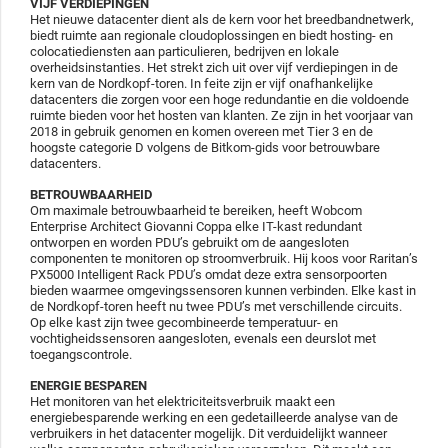
VIJF VERDIEPINGEN
Het nieuwe datacenter dient als de kern voor het breedbandnetwerk,
biedt ruimte aan regionale cloudoplossingen en biedt hosting- en
colocatiediensten aan particulieren, bedrijven en lokale
overheidsinstanties. Het strekt zich uit over vijf verdiepingen in de
kern van de Nordkopf-toren. In feite zijn er vijf onafhankelijke
datacenters die zorgen voor een hoge redundantie en die voldoende
ruimte bieden voor het hosten van klanten. Ze zijn in het voorjaar van
2018 in gebruik genomen en komen overeen met Tier 3 en de
hoogste categorie D volgens de Bitkom-gids voor betrouwbare
datacenters.
BETROUWBAARHEID
Om maximale betrouwbaarheid te bereiken, heeft Wobcom
Enterprise Architect Giovanni Coppa elke IT-kast redundant
ontworpen en worden PDU’s gebruikt om de aangesloten
componenten te monitoren op stroomverbruik. Hij koos voor Raritan’s
PX5000 Intelligent Rack PDU’s omdat deze extra sensorpoorten
bieden waarmee omgevingssensoren kunnen verbinden. Elke kast in
de Nordkopf-toren heeft nu twee PDU’s met verschillende circuits.
Op elke kast zijn twee gecombineerde temperatuur- en
vochtigheidssensoren aangesloten, evenals een deurslot met
toegangscontrole.
ENERGIE BESPAREN
Het monitoren van het elektriciteitsverbruik maakt een
energiebesparende werking en een gedetailleerde analyse van de
verbruikers in het datacenter mogelijk. Dit verduidelijkt wanneer