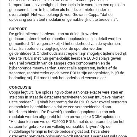
temperatuur- en vochtigheidsdrempels in te voeren en een op rollen
gebaseerd alarm in te stellen als het deze limieten onder- of
overschrijdt. Het was belangrijk voor Giovanni Coppa “dat de
oplossing consistent modulair en gemakkelijk uit te breiden is”.
SUPPORT
De geïnstalleerde hardware kan nu duidelijk worden
gedocumenteerd met de monitoringoplossing en in detail worden
gemonitord. Dit vergemakkelijkt het onderhoud van de systemen:
uitval kan beter en vroegtijdig door de operator worden
geïdentificeerd. Onderhoudsmaatregelen zijn mogelijk tijdens bedrijf.
On-site PDU’s met hun gemakkelijk leesbare LCD-displays geven
een snel overzicht van de aangesloten componenten en de
bijbehorende meetwaarden. Omdat alle apparaten, inclusief de
sensoren, rechtstreeks op de twee PDU’s zijn aangesloten, blijft de
bedrading vrij. Dit maakt ook het onderhoud eenvoudiger.
CONCLUSIE
Coppa legt uit: “De oplossing voldoet aan onze exacte vereisten en
stelt ons in staat de datacenteractiviteiten op een intuïtieve manier
uit te breiden.” Hij vindt het prettig dat de PDU’s over zoveel sensoren
en modules beschikken en dat ze een verscheidenheid aan
interfaces bieden. De PowerIQ-monitoringsoplossing kan ook
modulair worden uitgebreid tot een omvangrijke DCIM-oplossing.
“Hierdoor kunnen we de PX5000-PDU’s met de sensoren buiten het
datacenter gebruiken en volledig compatibel blijven.” Op de
middellange termijn is het de bedoeling dat ook het andere
datacenter met deze oplossing wordt uitgerust. Daarnaast wil Coppa