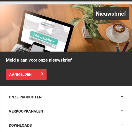
Nieuwsbrief
Meld u aan voor onze nieuwsbrief
AANMELDEN
ONZE PRODUCTEN
Nexpand kasten voor datacenters
VERKOOPKANALEN
Datacenter-containment
Sales Support
DOWNLOADS
Accessoires om uw datacenterkast compleet te maken
Sales Offices LDCS