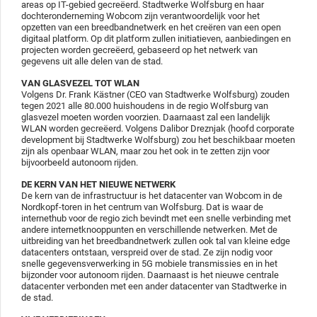
areas op IT-gebied gecreëerd. Stadtwerke Wolfsburg en haar
dochteronderneming Wobcom zijn verantwoordelijk voor het
opzetten van een breedbandnetwerk en het creëren van een open
digitaal platform. Op dit platform zullen initiatieven, aanbiedingen en
projecten worden gecreëerd, gebaseerd op het netwerk van
gegevens uit alle delen van de stad.
VAN GLASVEZEL TOT WLAN
Volgens Dr. Frank Kästner (CEO van Stadtwerke Wolfsburg) zouden
tegen 2021 alle 80.000 huishoudens in de regio Wolfsburg van
glasvezel moeten worden voorzien. Daarnaast zal een landelijk
WLAN worden gecreëerd. Volgens Dalibor Dreznjak (hoofd corporate
development bij Stadtwerke Wolfsburg) zou het beschikbaar moeten
zijn als openbaar WLAN, maar zou het ook in te zetten zijn voor
bijvoorbeeld autonoom rijden.
DE KERN VAN HET NIEUWE NETWERK
De kern van de infrastructuur is het datacenter van Wobcom in de
Nordkopf-toren in het centrum van Wolfsburg. Dat is waar de
internethub voor de regio zich bevindt met een snelle verbinding met
andere internetknooppunten en verschillende netwerken. Met de
uitbreiding van het breedbandnetwerk zullen ook tal van kleine edge
datacenters ontstaan, verspreid over de stad. Ze zijn nodig voor
snelle gegevensverwerking in 5G mobiele transmissies en in het
bijzonder voor autonoom rijden. Daarnaast is het nieuwe centrale
datacenter verbonden met een ander datacenter van Stadtwerke in
de stad.