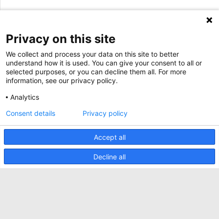
Nexpand row-based koelers voor datacenters
Brochures
OVER ONS
BIM Files
Over Minkels
Privacy on this site
Magazine
Werken bij Minkels
Whitepapers
We collect and process your data on this site to better
Nieuws
understand how it is used. You can give your consent to all or
Specificatie Tools
Minkels maakt gebruik van cookies om ervoor
selected purposes, or you can decline them all. For more
Klantcases
te zorgen dat u de beste ervaring op onze
information, see our privacy policy.
website heeft. Functionele cookies zorgen voor
Aankomende beurzen
de juiste werking van de website en worden
Analytics
altijd gebruikt. Daarnaast maakt Minkels
Contact
gebruik van analytische cookies, social media
Consent details
Privacy policy
ACCEPTEER
cookies en cookies voor reclame & marketing.
Voorwaarden
Lees
hier
meer over de verschillende soorten
cookies. Mocht u onze cookies (met
Accept all
CO2 Prestatieladder
uitzondering van de functionele cookies) niet
willen accepteren, klik dan
hier
.
Privacybeleid
Decline all
Beveiligingsincident melden