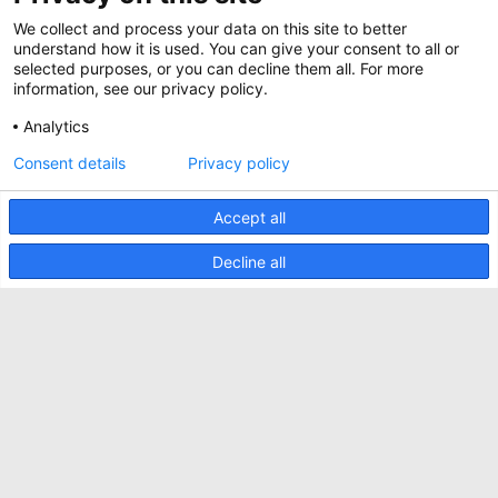
Werken bij Minkels
Whitepapers
We collect and process your data on this site to better
Nieuws
understand how it is used. You can give your consent to all or
Specificatie Tools
Minkels maakt gebruik van cookies om ervoor
selected purposes, or you can decline them all. For more
Klantcases
te zorgen dat u de beste ervaring op onze
information, see our privacy policy.
website heeft. Functionele cookies zorgen voor
Aankomende beurzen
de juiste werking van de website en worden
Analytics
altijd gebruikt. Daarnaast maakt Minkels
Contact
gebruik van analytische cookies, social media
Consent details
Privacy policy
ACCEPTEER
cookies en cookies voor reclame & marketing.
Voorwaarden
Lees
hier
meer over de verschillende soorten
cookies. Mocht u onze cookies (met
Accept all
CO2 Prestatieladder
uitzondering van de functionele cookies) niet
willen accepteren, klik dan
hier
.
Privacybeleid
Decline all
Beveiligingsincident melden