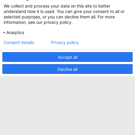
Werken bij Minkels
We collect and process your data on this site to better
Whitepapers
Nieuws
understand how it is used. You can give your consent to all or
Specificatie Tools
Minkels maakt gebruik van cookies om ervoor
selected purposes, or you can decline them all. For more
Klantcases
te zorgen dat u de beste ervaring op onze
information, see our privacy policy.
website heeft. Functionele cookies zorgen voor
Aankomende beurzen
de juiste werking van de website en worden
Analytics
altijd gebruikt. Daarnaast maakt Minkels
Contact
gebruik van analytische cookies, social media
Consent details
Privacy policy
ACCEPTEER
cookies en cookies voor reclame & marketing.
Voorwaarden
Lees
hier
meer over de verschillende soorten
cookies. Mocht u onze cookies (met
Accept all
CO2 Prestatieladder
uitzondering van de functionele cookies) niet
willen accepteren, klik dan
hier
.
Privacybeleid
Decline all
Beveiligingsincident melden