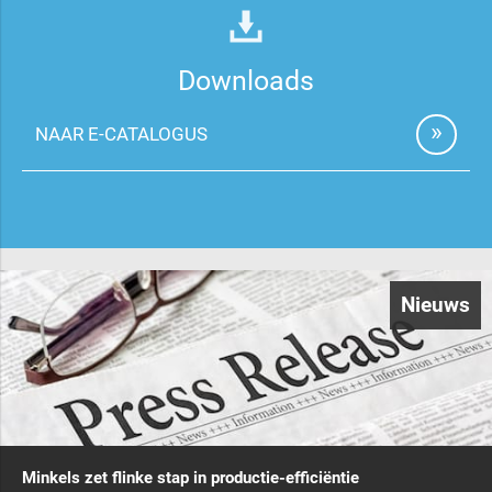
Downloads
NAAR E-CATALOGUS
Nieuws
Minkels zet flinke stap in productie-efficiëntie