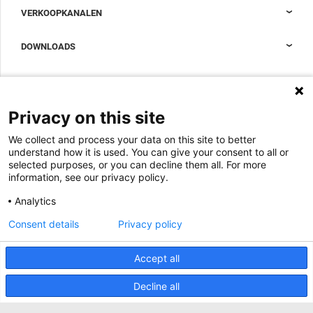
Nexpand kasten voor datacenters
VERKOOPKANALEN
Datacenter-containment
Sales Support
DOWNLOADS
Accessoires om uw datacenterkast compleet te maken
Sales Offices LDCS
Nexpand row-based koelers voor datacenters
Brochures
OVER ONS
BIM Files
Over Minkels
Privacy on this site
Magazine
Werken bij Minkels
We collect and process your data on this site to better
Whitepapers
Nieuws
understand how it is used. You can give your consent to all or
Specificatie Tools
Minkels maakt gebruik van cookies om ervoor
selected purposes, or you can decline them all. For more
Klantcases
te zorgen dat u de beste ervaring op onze
information, see our privacy policy.
website heeft. Functionele cookies zorgen voor
Aankomende beurzen
de juiste werking van de website en worden
Analytics
altijd gebruikt. Daarnaast maakt Minkels
Contact
gebruik van analytische cookies, social media
Consent details
Privacy policy
ACCEPTEER
cookies en cookies voor reclame & marketing.
Voorwaarden
Lees
hier
meer over de verschillende soorten
cookies. Mocht u onze cookies (met
Accept all
CO2 Prestatieladder
uitzondering van de functionele cookies) niet
willen accepteren, klik dan
hier
.
Privacybeleid
Decline all
Beveiligingsincident melden