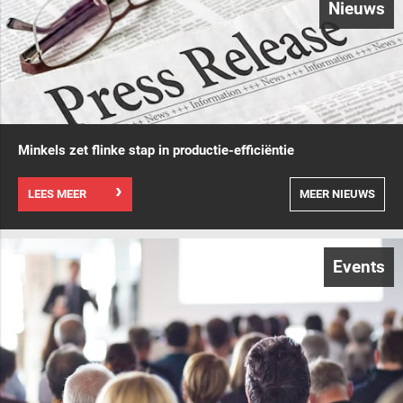
Nieuws
Minkels zet flinke stap in productie-efficiëntie
LEES MEER
MEER NIEUWS
Events