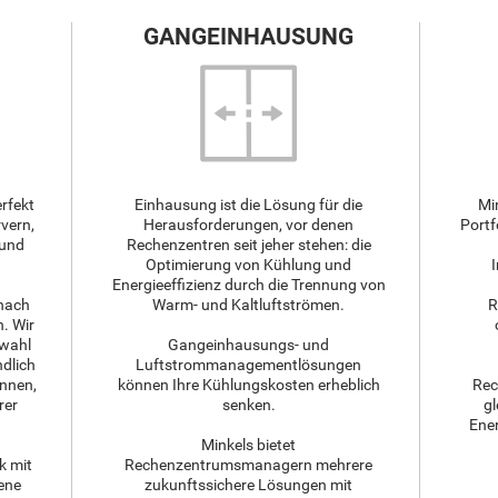
GANGEINHAUSUNG
rfekt
Einhausung ist die Lösung für die
Mi
rvern,
Herausforderungen, vor denen
Portf
 und
Rechenzentren seit jeher stehen: die
Optimierung von Kühlung und
Energieeffizienz durch die Trennung von
 nach
Warm- und Kaltluftströmen.
R
. Wir
swahl
Gangeinhausungs- und
dlich
Luftstrommanagementlösungen
nnen,
können Ihre Kühlungskosten erheblich
Rec
rer
senken.
g
Ener
Minkels bietet
k mit
Rechenzentrumsmanagern mehrere
ene
zukunftssichere Lösungen mit