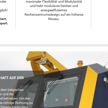
 oder
maximaler Flexibilität und Modularität
und hebt modulares Denken und
glich!
energieeffizientes
Rechenzentrumsdesign auf ein höheres
iert,
Niveau.
spart.
HAFT AUF DER
 dem belgischen
r und die
el betrieben. Um den
ie richtige Richtung zu
e Dateninfrastruktur