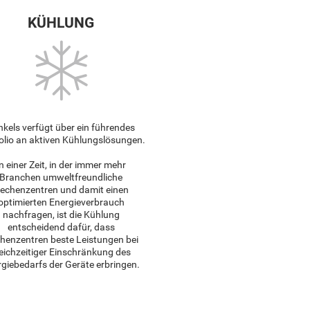
KÜHLUNG
nkels verfügt über ein führendes
olio an aktiven Kühlungslösungen.
In einer Zeit, in der immer mehr
Branchen umweltfreundliche
echenzentren und damit einen
optimierten Energieverbrauch
nachfragen, ist die Kühlung
entscheidend dafür, dass
henzentren beste Leistungen bei
leichzeitiger Einschränkung des
giebedarfs der Geräte erbringen.