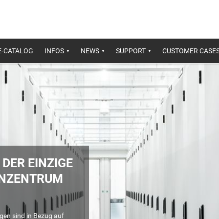
E-CATALOG
INFOS
NEWS
SUPPORT
CUSTOMER CASE
 DER EINZIGE
ENZENTRUM
en sind in Bezug auf