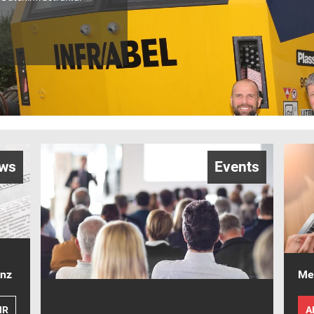
ws
Events
enz
Mel
HR
A