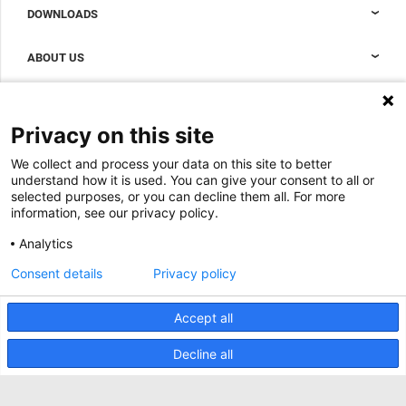
Sales Support
DOWNLOADS
Zubehör zur Vervollständigung Ihres Data Center Schranks
Sales Offices LDCS
Nexpand reihenbasierte Kühler für Datenzentren
Brochures
ABOUT US
BIM Files
About Minkels
Magazine
Jobs
Privacy on this site
Whitepapers
News
Specification Tools
We collect and process your data on this site to better
Minkels verwendet Cookies, um
Cases
sicherzustellen, dass Sie die beste Erfahrung
understand how it is used. You can give your consent to all or
auf unserer Website machen können.
selected purposes, or you can decline them all. For more
Upcoming events
Funktionale Cookies gewährleisten das
information, see our privacy policy.
korrekte Funktionieren der Website und
Contact us
werden immer verwendet. Darüber hinaus
Analytics
verwendet Minkels analytische Cookies,
AKZEPTIEREN
Terms and conditions
Social Media Cookies und Cookies für
Consent details
Privacy policy
Werbung & Marketing.
CO2 awareness ladder
Lesen Sie
hier
mehr über die verschiedenen
Arten von Cookies. Wenn Sie unsere Cookies
Accept all
Datenschutzerklärung
(mit Ausnahme der Funktions-Cookies) nicht
akzeptieren wollen, klicken Sie
hier
.
Sicherheitsvorfall melden
Decline all