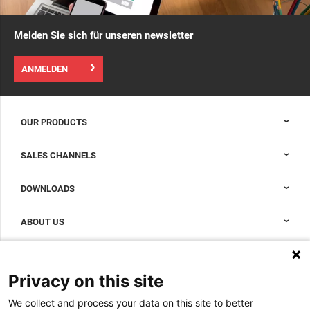
Melden Sie sich für unseren newsletter
ANMELDEN
OUR PRODUCTS
Nexpand-Schränke für Datenzentren
SALES CHANNELS
Gangeinhausung für Datenzentren
Sales Support
DOWNLOADS
Zubehör zur Vervollständigung Ihres Data Center Schranks
Sales Offices LDCS
Nexpand reihenbasierte Kühler für Datenzentren
Brochures
ABOUT US
BIM Files
About Minkels
Magazine
Jobs
Privacy on this site
Whitepapers
News
We collect and process your data on this site to better
Specification Tools
Minkels verwendet Cookies, um