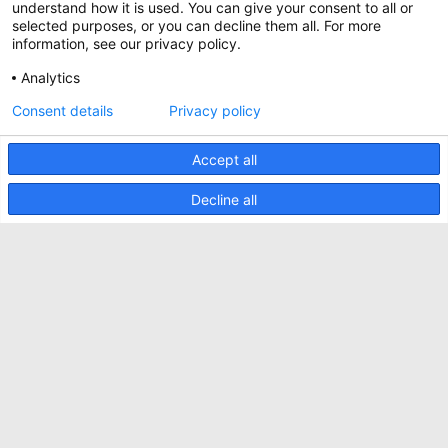
Cases
sicherzustellen, dass Sie die beste Erfahrung
understand how it is used. You can give your consent to all or
auf unserer Website machen können.
selected purposes, or you can decline them all. For more
Upcoming events
Funktionale Cookies gewährleisten das
information, see our privacy policy.
korrekte Funktionieren der Website und
Contact us
werden immer verwendet. Darüber hinaus
Analytics
verwendet Minkels analytische Cookies,
AKZEPTIEREN
Terms and conditions
Social Media Cookies und Cookies für
Consent details
Privacy policy
Werbung & Marketing.
CO2 awareness ladder
Lesen Sie
hier
mehr über die verschiedenen
Arten von Cookies. Wenn Sie unsere Cookies
Accept all
Datenschutzerklärung
(mit Ausnahme der Funktions-Cookies) nicht
akzeptieren wollen, klicken Sie
hier
.
Sicherheitsvorfall melden
Decline all