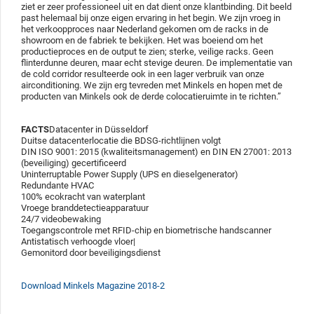
ziet er zeer professioneel uit en dat dient onze klantbinding. Dit beeld
past helemaal bij onze eigen ervaring in het begin. We zijn vroeg in
het verkoopproces naar Nederland gekomen om de racks in de
showroom en de fabriek te bekijken. Het was boeiend om het
productieproces en de output te zien; sterke, veilige racks. Geen
flinterdunne deuren, maar echt stevige deuren. De implementatie van
de cold corridor resulteerde ook in een lager verbruik van onze
airconditioning. We zijn erg tevreden met Minkels en hopen met de
producten van Minkels ook de derde colocatieruimte in te richten.”
FACTS
Datacenter in Düsseldorf
Duitse datacenterlocatie die BDSG-richtlijnen volgt
DIN ISO 9001: 2015 (kwaliteitsmanagement) en DIN EN 27001: 2013
(beveiliging) gecertificeerd
Uninterruptable Power Supply (UPS en dieselgenerator)
Redundante HVAC
100% ecokracht van waterplant
Vroege branddetectieapparatuur
24/7 videobewaking
Toegangscontrole met RFID-chip en biometrische handscanner
Antistatisch verhoogde vloer|
Gemonitord door beveiligingsdienst
Download Minkels Magazine 2018-2