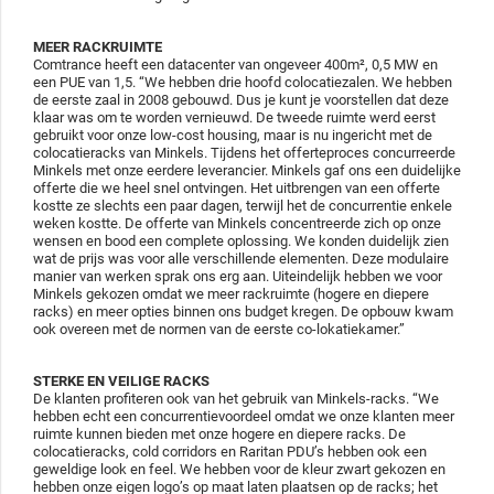
MEER RACKRUIMTE
Comtrance heeft een datacenter van ongeveer 400m², 0,5 MW en
een PUE van 1,5. “We hebben drie hoofd colocatiezalen. We hebben
de eerste zaal in 2008 gebouwd. Dus je kunt je voorstellen dat deze
klaar was om te worden vernieuwd. De tweede ruimte werd eerst
gebruikt voor onze low-cost housing, maar is nu ingericht met de
colocatieracks van Minkels. Tijdens het offerteproces concurreerde
Minkels met onze eerdere leverancier. Minkels gaf ons een duidelijke
offerte die we heel snel ontvingen. Het uitbrengen van een offerte
kostte ze slechts een paar dagen, terwijl het de concurrentie enkele
weken kostte. De offerte van Minkels concentreerde zich op onze
wensen en bood een complete oplossing. We konden duidelijk zien
wat de prijs was voor alle verschillende elementen. Deze modulaire
manier van werken sprak ons erg aan. Uiteindelijk hebben we voor
Minkels gekozen omdat we meer rackruimte (hogere en diepere
racks) en meer opties binnen ons budget kregen. De opbouw kwam
ook overeen met de normen van de eerste co-lokatiekamer.”
STERKE EN VEILIGE RACKS
De klanten profiteren ook van het gebruik van Minkels-racks. “We
hebben echt een concurrentievoordeel omdat we onze klanten meer
ruimte kunnen bieden met onze hogere en diepere racks. De
colocatieracks, cold corridors en Raritan PDU’s hebben ook een
geweldige look en feel. We hebben voor de kleur zwart gekozen en
hebben onze eigen logo’s op maat laten plaatsen op de racks; het