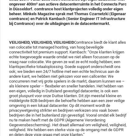
ongeveer 400m² aan actieve datacenterruimte in het Connecta Parc
in Düsseldorf. comtrance host klantprojecten volledig onder eigen
beheer. Minkels Magazine sprak met Thomas Czarnetzki (Eigenaar
comtrance) en Patrick Kambach (Senior Engineer IT Infrastructure
bij Comtrance) over de uitdagingen in de datacentermarkt.
VEILIGHEID, VEILIGHEID, VEILIGHEID
Comtrance biedt de klant alles
van colocatie tot managed hosting, van hoog beveiligde
connectiviteit tot premium support. Kambach: “Onze klanten krijgen
echte toegevoegde waarde omdat we niet alleen focussen op de
vraag naar colocatie. We geven ze wat ze echt nodig hebben; een
klantspecifieke totaaloplossing. Goede support onderscheidt ons
ook; we bieden een 24/7 hotline met een echte technicus aan de
andere kant, we hebben niet gekozen voor een callcenter. We
concurreren met vrij grote spelers in de markt, daarom kunnen we –
als kleinere speler – flexibeler en sneller handelen. Het hebben van
een eigen, volledig in Duitsland gevestigd datacenter, is ook een
groot pluspunt voor onze Duitse klanten. Dit zijn meestal kleine en
middelgrote B2B-bedrijven die behoefte hebben aan een zeer veilige
omgeving in een lokaal datacenter. Op dit moment wordt de
privacywetgeving strikter en bedrijven verkiezen ons vaak boven
bedrijven die in het buitenland zijn gevestigd. Vooral omdat elk bedrijf
nu te maken heeft met de GDPR (Algemene Verordening
Gegevensbescherming). Het draait allemaal om veiligheid, veiligheid,
veiligheid. We hebben een sterke visie op de omgang met de GDPR
en delen deze visie graag met onze klanten.”