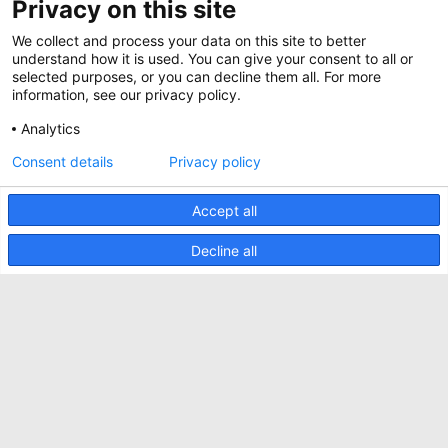
Privacy on this site
Magazine
Werken bij Minkels
Whitepapers
We collect and process your data on this site to better
Nieuws
understand how it is used. You can give your consent to all or
Specificatie Tools
Minkels maakt gebruik van cookies om ervoor
selected purposes, or you can decline them all. For more
Klantcases
te zorgen dat u de beste ervaring op onze
information, see our privacy policy.
website heeft. Functionele cookies zorgen voor
Aankomende beurzen
de juiste werking van de website en worden
Analytics
altijd gebruikt. Daarnaast maakt Minkels
Contact
gebruik van analytische cookies, social media
Consent details
Privacy policy
ACCEPTEER
cookies en cookies voor reclame & marketing.
Voorwaarden
Lees
hier
meer over de verschillende soorten
cookies. Mocht u onze cookies (met
Accept all
CO2 Prestatieladder
uitzondering van de functionele cookies) niet
willen accepteren, klik dan
hier
.
Privacybeleid
Decline all
Beveiligingsincident melden