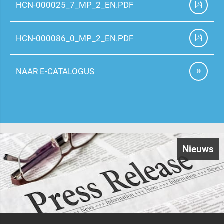
HCN-000025_7_MP_2_EN.PDF
HCN-000086_0_MP_2_EN.PDF
NAAR E-CATALOGUS
Nieuws